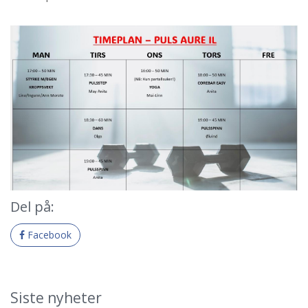
Del på:
Facebook
Siste nyheter