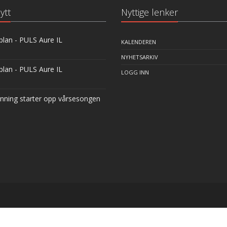
ytt
Nyttige lenker
plan - PULS Aure IL
KALENDEREN
NYHETSARKIV
plan - PULS Aure IL
LOGG INN
inning starter opp vårsesongen