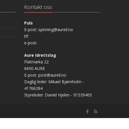
Kontakt oss
Puls
E-post: spinning@aureil.no
tlf:
e-post:
Aure Idrettslag
Flatmarka 22
6690 AURE
E-post: post@aureil.no
Daglig leder: Mikael Bjørnholm -
41766284
Styreleder: Daniel Hjelen - 91539405