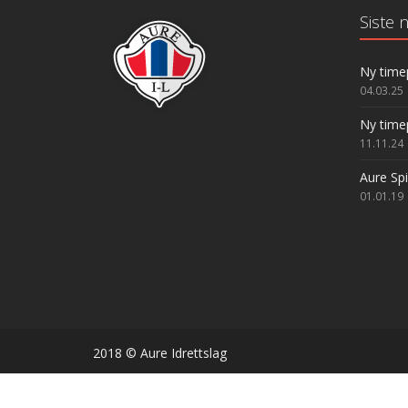
Siste n
Ny time
04.03.25
Ny time
11.11.24
Aure Sp
01.01.19
2018 © Aure Idrettslag