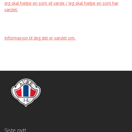
Jeg skal hjelpe en som vil varsle / Jeg skal hjelpe en som har
varslet.
Informasjon til deg det er varslet om.
Siste nytt