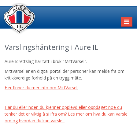
Toggl
naviga
Varslingshåntering i Aure IL
Aure Idrettslag har tatt i bruk "MittVarsel".
MittVarsel er en digital portal der personer kan melde fra om
kritikkverdige forhold på en trygg måte.
Her finner du mer info om MittVarsel
.
Har du eller noen du kjenner opplevd eller oppdaget noe du
tenker det er viktig å si ifra om? Les mer om hva du kan varsle
om og hvordan du kan varsle.