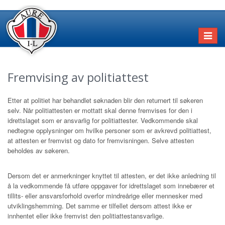
Toggl
naviga
Fremvising av politiattest
Etter at politiet har behandlet søknaden blir den returnert til søkeren
selv. Når politiattesten er mottatt skal denne fremvises for den i
idrettslaget som er ansvarlig for politiattester. Vedkommende skal
nedtegne opplysninger om hvilke personer som er avkrevd politiattest,
at attesten er fremvist og dato for fremvisningen. Selve attesten
beholdes av søkeren.
Dersom det er anmerkninger knyttet til attesten, er det ikke anledning til
å la vedkommende få utføre oppgaver for idrettslaget som innebærer et
tillits- eller ansvarsforhold overfor mindreårige eller mennesker med
utviklingshemming. Det samme er tilfellet dersom attest ikke er
innhentet eller ikke fremvist den politiattestansvarlige.