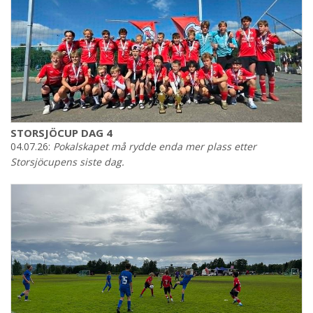
STORSJÖCUP DAG 4
04.07.26:
Pokalskapet må rydde enda mer plass etter
Storsjöcupens siste dag.