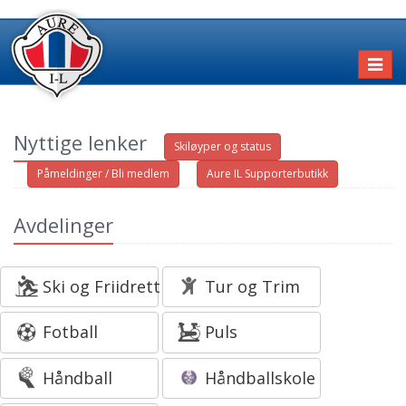
Toggl
naviga
Nyttige lenker
Skiløyper og status
Påmeldinger / Bli medlem
Aure IL Supporterbutikk
Avdelinger
Ski og Friidrett
Tur og Trim
Fotball
Puls
Håndball
Håndballskole