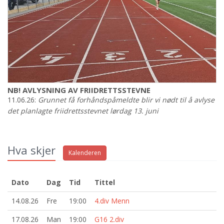
NB! AVLYSNING AV FRIIDRETTSSTEVNE
11.06.26:
Grunnet få forhåndspåmeldte blir vi nødt til å avlyse
det planlagte friidrettsstevnet lørdag 13. juni
Hva skjer
Kalenderen
Dato
Dag
Tid
Tittel
14.08.26
Fre
19:00
4.div Menn
17.08.26
Man
19:00
G16 2.div