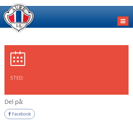
Toggl
naviga
STED:
Del på:
Facebook