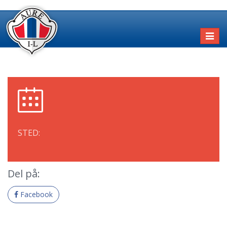
Toggl
naviga
STED:
Del på:
Facebook