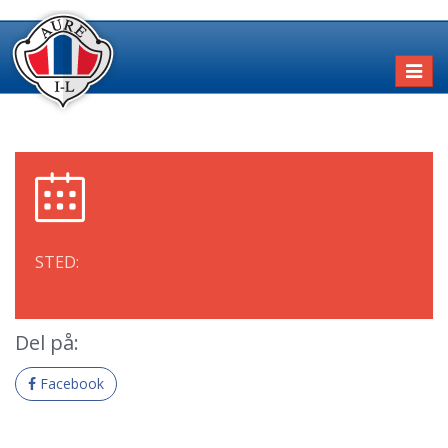
Toggl
naviga
STED:
Del på:
Facebook