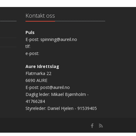
Kontakt oss
Puls
E-post: spinning@aureil.no
tlf:
e-post:
Aure Idrettslag
Flatmarka 22
6690 AURE
E-post: post@aureil.no
Daglig leder: Mikael Bjørnholm -
41766284
Styreleder: Daniel Hjelen - 91539405