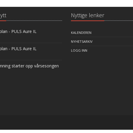
ytt
Nyttige lenker
plan - PULS Aure IL
KALENDEREN
NYHETSARKIV
plan - PULS Aure IL
LOGG INN
inning starter opp vårsesongen