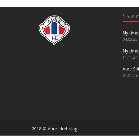
Siste n
Ny time
04.03.25
Ny time
11.11.24
Aure Sp
01.01.19
2018 © Aure Idrettslag