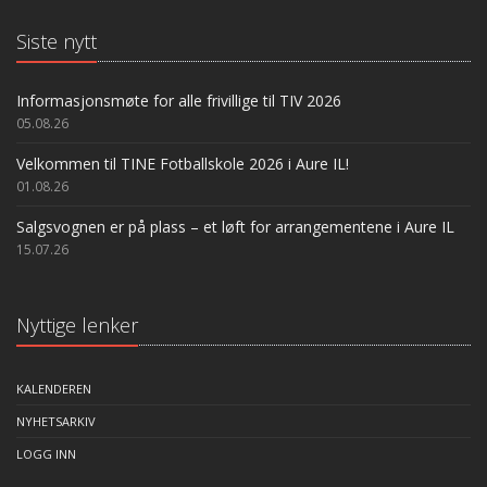
Siste nytt
Informasjonsmøte for alle frivillige til TIV 2026
05.08.26
Velkommen til TINE Fotballskole 2026 i Aure IL!
01.08.26
Salgsvognen er på plass – et løft for arrangementene i Aure IL
15.07.26
Nyttige lenker
KALENDEREN
NYHETSARKIV
LOGG INN