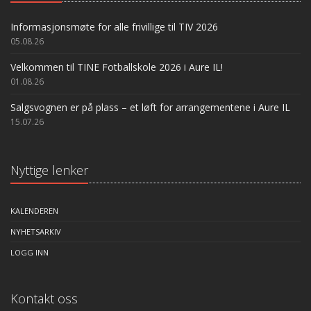
Informasjonsmøte for alle frivillige til TIV 2026
05.08.26
Velkommen til TINE Fotballskole 2026 i Aure IL!
01.08.26
Salgsvognen er på plass – et løft for arrangementene i Aure IL
15.07.26
Nyttige lenker
KALENDEREN
NYHETSARKIV
LOGG INN
Kontakt oss