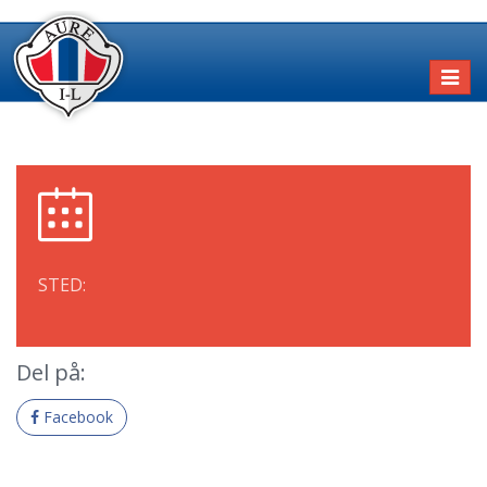
Toggl
naviga
STED:
Del på:
Facebook