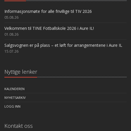
Informasjonsmøte for alle frivillige til TIV 2026
05.08.26
Velkommen til TINE Fotballskole 2026 i Aure IL!
01.08.26
Salgsvognen er på plass – et løft for arrangementene i Aure IL
15.07.26
Nyttige lenker
KALENDEREN
NYHETSARKIV
LOGG INN
Kontakt oss