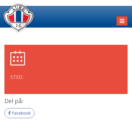
Toggl
naviga
STED:
Del på:
Facebook