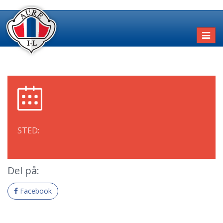
Toggl
naviga
STED:
Del på:
Facebook