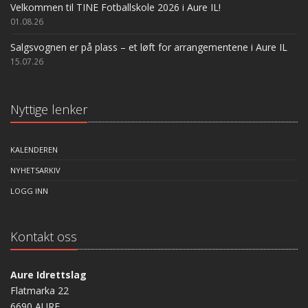
Velkommen til TINE Fotballskole 2026 i Aure IL!
01.08.26
Salgsvognen er på plass – et løft for arrangementene i Aure IL
15.07.26
Nyttige lenker
KALENDEREN
NYHETSARKIV
LOGG INN
Kontakt oss
Aure Idrettslag
Flatmarka 22
6690 AURE