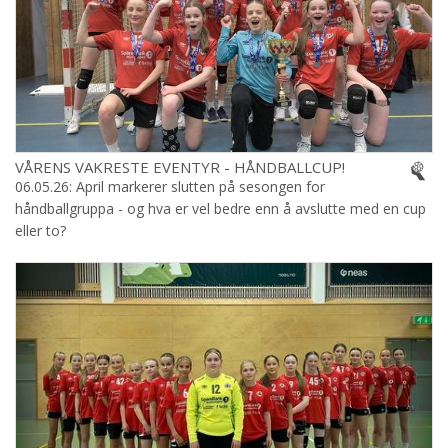
VÅRENS VAKRESTE EVENTYR - HÅNDBALLCUP!
06.05.26: April markerer slutten på sesongen for
håndballgruppa - og hva er vel bedre enn å avslutte med en cup
eller to?