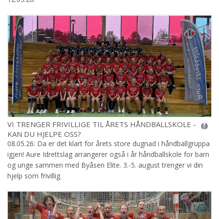
VI TRENGER FRIVILLIGE TIL ÅRETS HÅNDBALLSKOLE -
KAN DU HJELPE OSS?
08.05.26: Da er det klart for årets store dugnad i håndballgruppa
igjen! Aure Idrettslag arrangerer også i år håndballskole for barn
og unge sammen med Byåsen Elite. 3.-5. august trenger vi din
hjelp som frivillig.