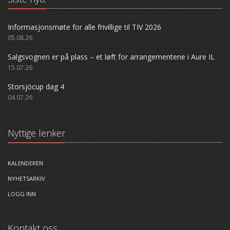
Informasjonsmøte for alle frivillige til TIV 2026
05.08.26
Salgsvognen er på plass – et løft for arrangementene i Aure IL
15.07.26
Storsjöcup dag 4
04.07.26
Nyttige lenker
KALENDEREN
NYHETSARKIV
LOGG INN
Kontakt oss