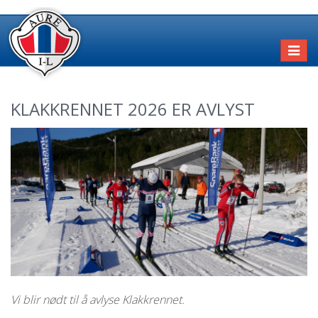
Toggl
naviga
KLAKKRENNET 2026 ER AVLYST
Vi blir nødt til å avlyse Klakkrennet.