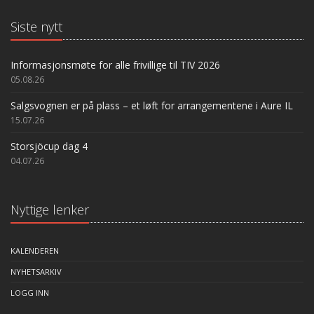
Siste nytt
Informasjonsmøte for alle frivillige til TIV 2026
05.08.26
Salgsvognen er på plass – et løft for arrangementene i Aure IL
15.07.26
Storsjöcup dag 4
04.07.26
Nyttige lenker
KALENDEREN
NYHETSARKIV
LOGG INN