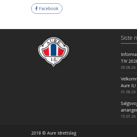
Facebook
Siste n
Informas
TIV 202
05.08.26
Velkomme
Aure IL!
01.08.26
Salgsvog
arrange
15.07.26
2018 © Aure Idrettslag