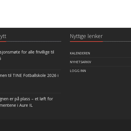
ytt
Nyttige lenker
jonsmøte for alle frivillige til
KALENDEREN
6
NYHETSARKIV
LOGG INN
n til TINE Fotballskole 2026 i
nen er på plass – et løft for
mentene i Aure IL