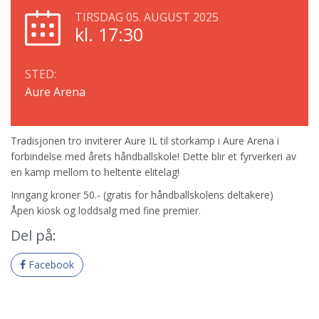
TIRSDAG 05. AUGUST 2025
kl. 17:30
STED:
Aure Arena
Tradisjonen tro inviterer Aure IL til storkamp i Aure Arena i
forbindelse med årets håndballskole! Dette blir et fyrverkeri av
en kamp mellom to heltente elitelag!
Inngang kroner 50.- (gratis for håndballskolens deltakere)
Åpen kiosk og loddsalg med fine premier.
Del på:
Facebook