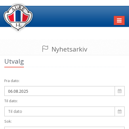
Toggl
naviga
Nyhetsarkiv
Utvalg
Fra dato:
Til dato:
Sok: