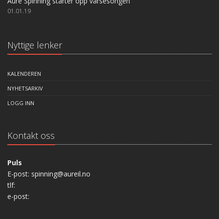
Aure Spinning starter opp vårsesongen
01.01.19
Nyttige lenker
KALENDEREN
NYHETSARKIV
LOGG INN
Kontakt oss
Puls
E-post: spinning@aureil.no
tlf:
e-post: