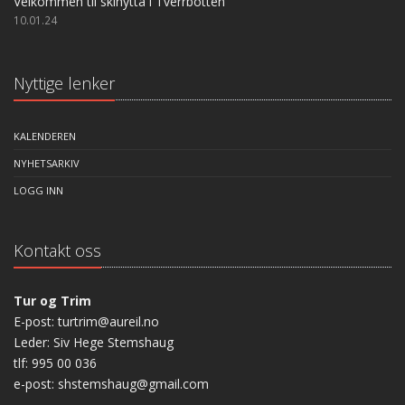
Velkommen til skihytta i Tverrbotten
10.01.24
Nyttige lenker
KALENDEREN
NYHETSARKIV
LOGG INN
Kontakt oss
Tur og Trim
E-post: turtrim@aureil.no
Leder: Siv Hege Stemshaug
tlf: 995 00 036
e-post: shstemshaug@gmail.com