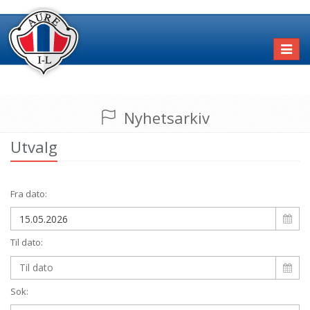
Toggl
naviga
Nyhetsarkiv
Utvalg
Fra dato:
Til dato:
Sok: