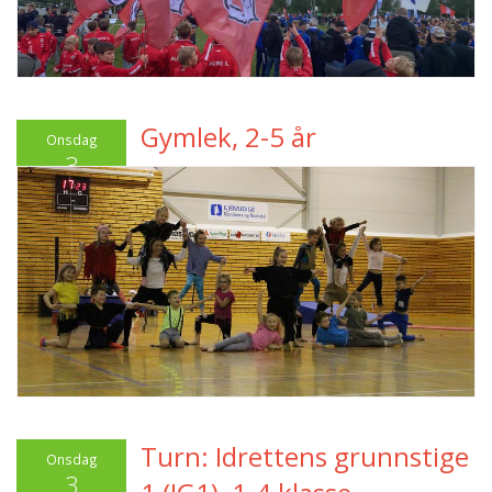
Gymlek, 2-5 år
Onsdag
3
September
2025
Turn: Idrettens grunnstige
Onsdag
3