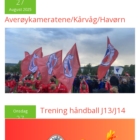
27
August 2025
Averøykameratene/Kårvåg/Havørn
Trening håndball J13/J14
Onsdag
27
August 2025