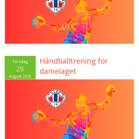
Håndballtrening for
Torsdag
28
damelaget
August 2025