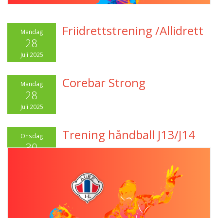
Friidrettstrening /Allidrett
Mandag
28
Juli 2025
Corebar Strong
Mandag
28
Juli 2025
Trening håndball J13/J14
Onsdag
30
Juli 2025