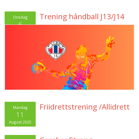
Trening håndball J13/J14
Onsdag
6
August 2025
Friidrettstrening /Allidrett
Mandag
11
August 2025