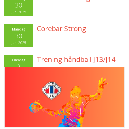
30
Juni 2025
Corebar Strong
Mandag
30
Juni 2025
Trening håndball J13/J14
Onsdag
2
Juli 2025