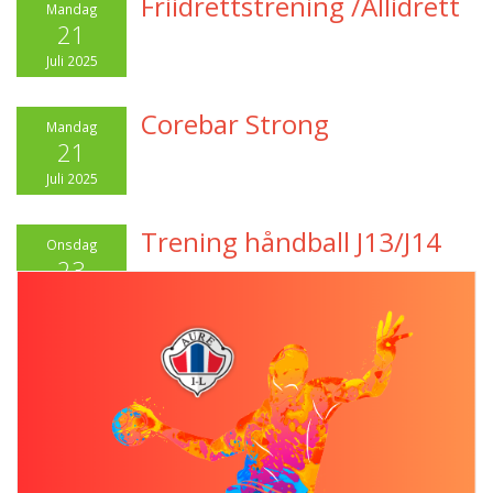
Friidrettstrening /Allidrett
Mandag
21
Juli 2025
Corebar Strong
Mandag
21
Juli 2025
Trening håndball J13/J14
Onsdag
23
Juli 2025