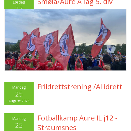
Smøla/Aure A-lag 5. div
Lørdag
23
August 2025
Friidrettstrening /Allidrett
Mandag
25
August 2025
Fotballkamp Aure IL j12 -
Mandag
25
Straumsnes