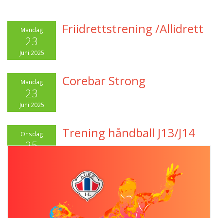
Friidrettstrening /Allidrett
Mandag
23
Juni 2025
Corebar Strong
Mandag
23
Juni 2025
Trening håndball J13/J14
Onsdag
25
Juni 2025