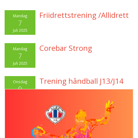
Friidrettstrening /Allidrett
Mandag
7
Juli 2025
Corebar Strong
Mandag
7
Juli 2025
Trening håndball J13/J14
Onsdag
9
Juli 2025