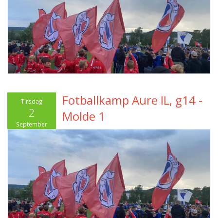
Fotballkamp Aure IL, g14 -
Tirsdag
2
Molde 1
September
2025