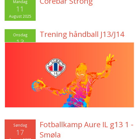
Corebar Strong
Mandag
11
August 2025
Trening håndball J13/J14
Onsdag
13
August 2025
Fotballkamp Aure IL g13 1 -
Søndag
17
Smøla