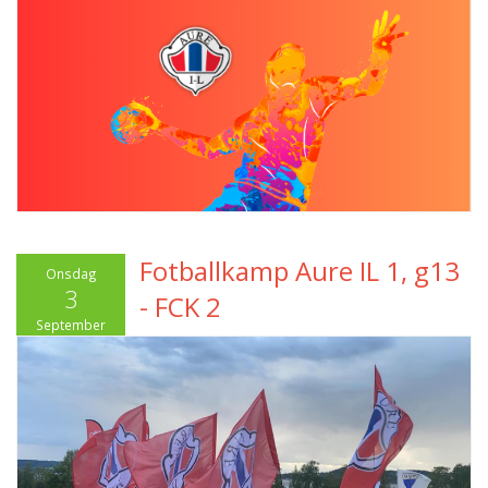
Fotballkamp Aure IL 1, g13
Onsdag
3
- FCK 2
September
2025