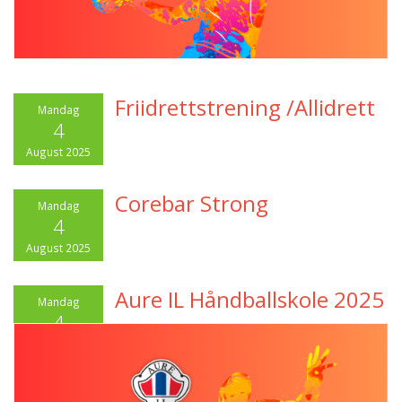
Friidrettstrening /Allidrett
Mandag
4
August 2025
Corebar Strong
Mandag
4
August 2025
Aure IL Håndballskole 2025
Mandag
4
August 2025