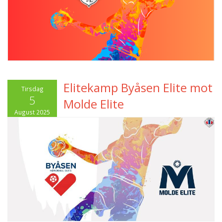
Elitekamp Byåsen Elite mot
Tirsdag
5
Molde Elite
August 2025