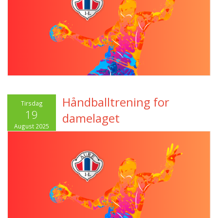
Håndballtrening for
Tirsdag
19
damelaget
August 2025