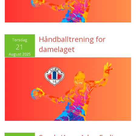
Håndballtrening for
Torsdag
21
damelaget
August 2025