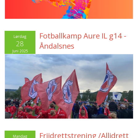
Fotballkamp Aure IL g14 -
Lørdag
28
Åndalsnes
Juni 2025
Friidrettstrening /Allidrett
Mandag