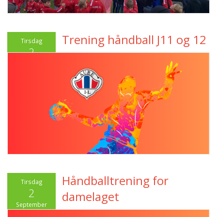
Trening håndball J11 og 12
Tirsdag
2
September
2025
Håndballtrening for
Tirsdag
2
damelaget
September
2025