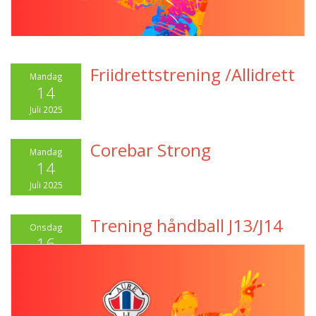
Friidrettstrening /Allidrett
Mandag
14
Juli 2025
Corebar Strong
Mandag
14
Juli 2025
Trening håndball J13/J14
Onsdag
16
Juli 2025