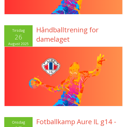
Håndballtrening for
Tirsdag
26
damelaget
August 2025
Fotballkamp Aure IL g14 -
Onsdag