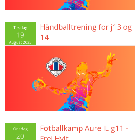
Håndballtrening for j13 og
Tirsdag
19
14
August 2025
Fotballkamp Aure IL g11 -
Onsdag
20
Frei Hvit