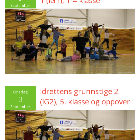
1 (IG1), 1-4 klasse
September
2025
Idrettens grunnstige 2
Onsdag
3
(IG2), 5. klasse og oppover
September
2025