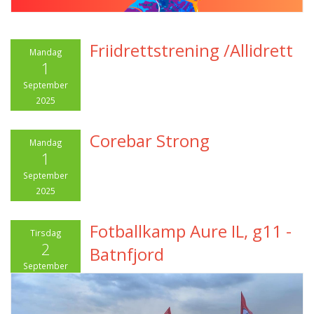
Friidrettstrening /Allidrett
Mandag
1
September
2025
Corebar Strong
Mandag
1
September
2025
Fotballkamp Aure IL, g11 -
Tirsdag
2
Batnfjord
September
2025