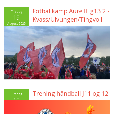
Fotballkamp Aure IL g13 2 -
Tirsdag
19
Kvass/Ulvungen/Tingvoll
August 2025
Trening håndball J11 og 12
Tirsdag
19
August 2025